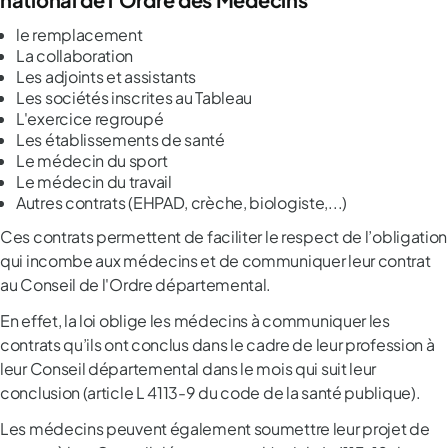
le remplacement
La collaboration
Les adjoints et assistants
Les sociétés inscrites au Tableau
L'exercice regroupé
Les établissements de santé
Le médecin du sport
Le médecin du travail
Autres contrats (EHPAD, crèche, biologiste,...)
Ces contrats permettent de faciliter le respect de l’obligation
qui incombe aux médecins et de communiquer leur contrat
au Conseil de l'Ordre départemental.
En effet, la loi oblige les médecins à communiquer les
contrats qu’ils ont conclus dans le cadre de leur profession à
leur Conseil départemental dans le mois qui suit leur
conclusion (article L 4113-9 du code de la santé publique).
Les médecins peuvent également soumettre leur projet de